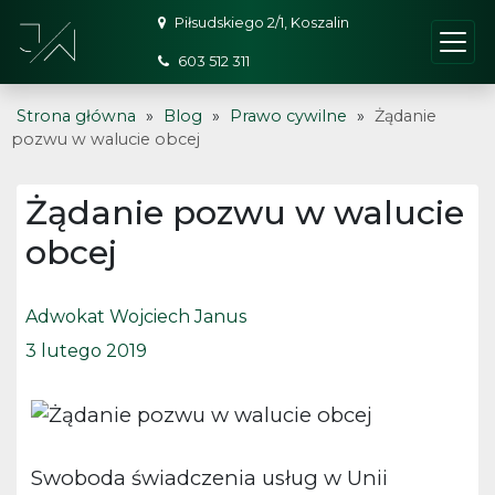
Piłsudskiego 2/1, Koszalin
603 512 311
Strona główna
»
Blog
»
Prawo cywilne
»
Żądanie
pozwu w walucie obcej
Żądanie pozwu w walucie
obcej
Adwokat Wojciech Janus
3 lutego 2019
Swoboda świadczenia usług w Unii