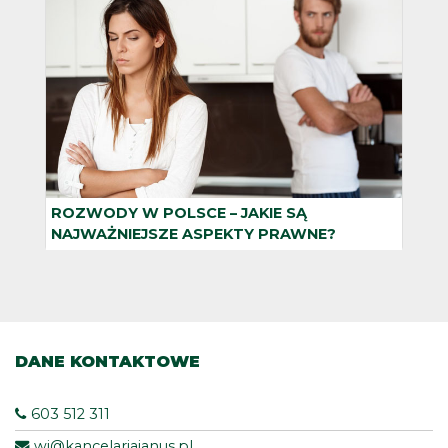
ROZWODY W POLSCE – JAKIE SĄ
BADA
NAJWAŻNIEJSZE ASPEKTY PRAWNE?
JAZ
Prawo cywilne
Praw
DANE KONTAKTOWE
603 512 311
wj@kancelariajanus.pl