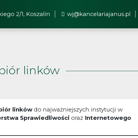
kiego 2/1, Koszalin
wj@kancelariajanus.pl
biór linków
biór linków
do najważniejszych instytucji w
erstwa Sprawiedliwości
oraz
Internetowego