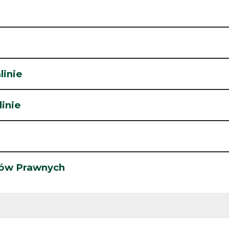
linie
inie
tów Prawnych