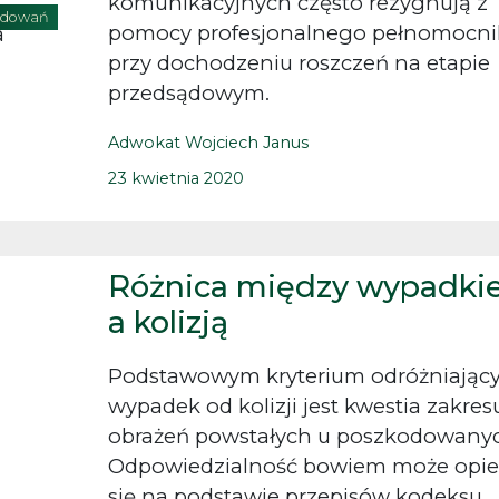
komunikacyjnych często rezygnują z
odowań
pomocy profesjonalnego pełnomocni
przy dochodzeniu roszczeń na etapie
przedsądowym.
Adwokat Wojciech Janus
23 kwietnia 2020
Różnica między wypadk
a kolizją
Podstawowym kryterium odróżniając
wypadek od kolizji jest kwestia zakres
obrażeń powstałych u poszkodowanyc
Odpowiedzialność bowiem może opie
się na podstawie przepisów kodeksu