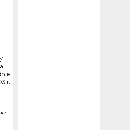
y
a
dnie
3 r.
ej: