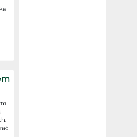
ka
iem
ym
u
h.
rać