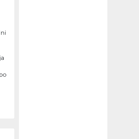
dni
ja
 po