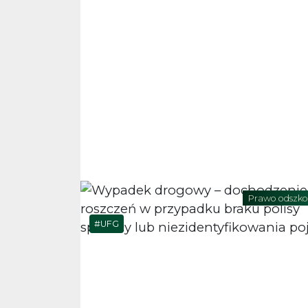
Prawo odszk
UFG