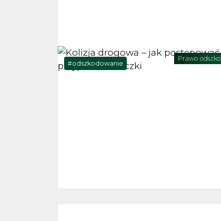
Prawo odszk
odszkodowanie