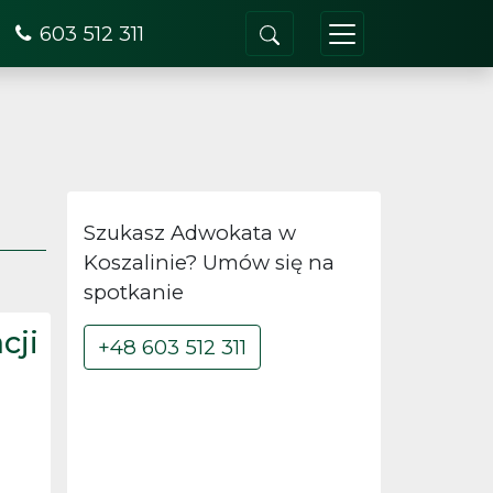
603 512 311
Szukasz Adwokata w
Koszalinie? Umów się na
spotkanie
cji
+48 603 512 311