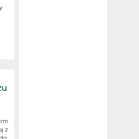
y
zu
irm
ą z
 do