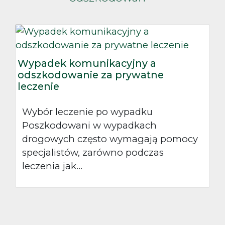
Wypadek komunikacyjny a
odszkodowanie za prywatne
leczenie
Wybór leczenie po wypadku
Poszkodowani w wypadkach
drogowych często wymagają pomocy
specjalistów, zarówno podczas
Oś
leczenia jak...
dr
po
J
d