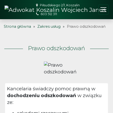
Piłsudskiego 2/1, Koszalin
603 512 311
Strona główna
»
Zakres usług
»
Prawo odszkodowań
Prawo odszkodowań
Kancelaria świadczy pomoc prawną w
dochodzeniu odszkodowań
w związku
ze: