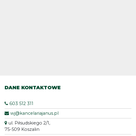
k
s
J
w
DANE KONTAKTOWE
603 512 311
wj@kancelariajanus.pl
ul. Piłsudskiego 2/1,
75-509 Koszalin