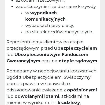
szkodami rzeczowymi,
zadośćuczynień
za doznane krzywdy
w
wypadkach
komunikacyjnych
,
wypadkach przy pracy,
na skutek błędów medycznych.
Reprezentujemy klientów na etapie
przedsądowym przed
Ubezpieczycielem
lub
Ubezpieczeniowym Funduszem
Gwarancyjnym
oraz na
etapie sądowym
.
Pomagamy w negocjowaniu korzystnych
ugód z Ubezpieczycielem. Świadczymy
pomoc prawną w sprawach o
odszkodowanie związane z
opóźnionymi
lub
odwołanymi lotami
, szkodami na
mieniu w wyniku m. in.
kradzieży
,