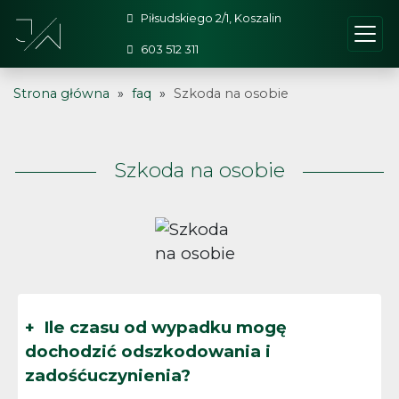
Piłsudskiego 2/1, Koszalin
603 512 311
Strona główna
»
faq
»
Szkoda na osobie
Szkoda na osobie
Ile czasu od wypadku mogę
dochodzić odszkodowania i
zadośćuczynienia?